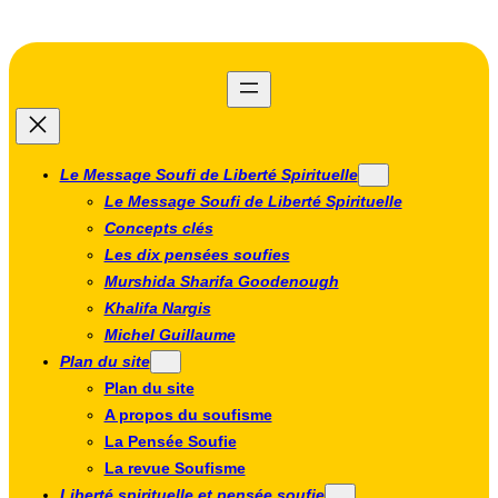
Aller
au
contenu
Le Message Soufi de Liberté Spirituelle
Le Message Soufi de Liberté Spirituelle
Concepts clés
Les dix pensées soufies
Murshida Sharifa Goodenough
Khalifa Nargis
Michel Guillaume
Plan du site
Plan du site
A propos du soufisme
La Pensée Soufie
La revue Soufisme
Liberté spirituelle et pensée soufie