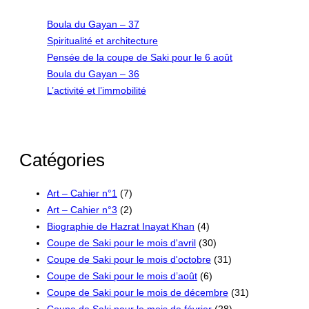
h
Boula du Gayan – 37
Spiritualité et architecture
Pensée de la coupe de Saki pour le 6 août
Boula du Gayan – 36
L’activité et l’immobilité
Catégories
Art – Cahier n°1
(7)
Art – Cahier n°3
(2)
Biographie de Hazrat Inayat Khan
(4)
Coupe de Saki pour le mois d'avril
(30)
Coupe de Saki pour le mois d'octobre
(31)
Coupe de Saki pour le mois d’août
(6)
Coupe de Saki pour le mois de décembre
(31)
Coupe de Saki pour le mois de février
(28)