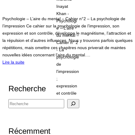
Psychologie – L’aire du mental – Cahier n°2 – La psychologie de
l’impression Ce cahier sur la psychologie de l’impression, son
expression et son contrôle, développe le magnétisme, l’attraction et
la répulsion et d’autres influences. Nous y trouvons parfois quelques
répétitions, mais omettre ces chapitres nous priverait de maintes
nouvelles idées concernant l’aire du mental.…
Lire la suite
Recherche
S
e
a
r
Récemment
c