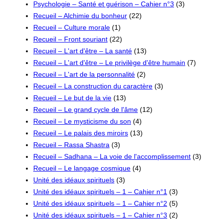
Psychologie – Santé et guérison – Cahier n°3
(3)
Recueil – Alchimie du bonheur
(22)
Recueil – Culture morale
(1)
Recueil – Front souriant
(22)
Recueil – L'art d'être – La santé
(13)
Recueil – L'art d'être – Le privilège d'être humain
(7)
Recueil – L'art de la personnalité
(2)
Recueil – La construction du caractère
(3)
Recueil – Le but de la vie
(13)
Recueil – Le grand cycle de l'âme
(12)
Recueil – Le mysticisme du son
(4)
Recueil – Le palais des miroirs
(13)
Recueil – Rassa Shastra
(3)
Recueil – Sadhana – La voie de l'accomplissement
(3)
Recueil – Le langage cosmique
(4)
Unité des idéaux spirituels
(3)
Unité des idéaux spirituels – 1 – Cahier n°1
(3)
Unité des idéaux spirituels – 1 – Cahier n°2
(5)
Unité des idéaux spirituels – 1 – Cahier n°3
(2)