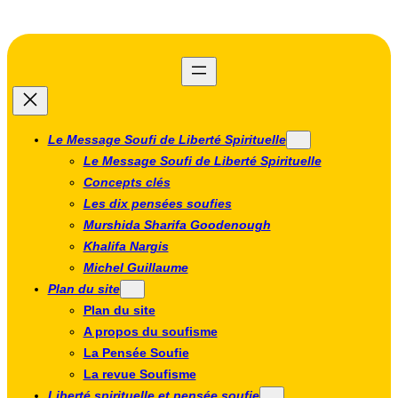
Aller
au
contenu
Le Message Soufi de Liberté Spirituelle
Le Message Soufi de Liberté Spirituelle
Concepts clés
Les dix pensées soufies
Murshida Sharifa Goodenough
Khalifa Nargis
Michel Guillaume
Plan du site
Plan du site
A propos du soufisme
La Pensée Soufie
La revue Soufisme
Liberté spirituelle et pensée soufie